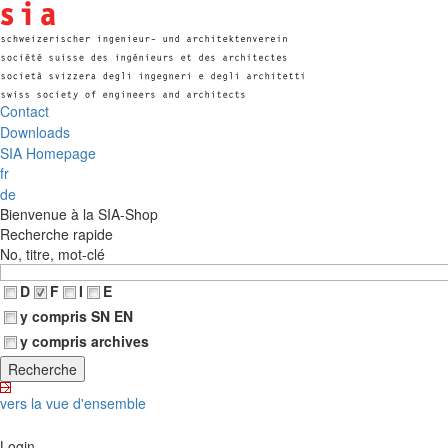
Contact
Downloads
SIA Homepage
fr
de
Bienvenue à la SIA-Shop
Recherche rapide
No, titre, mot-clé
D
F
I
E
y compris SN EN
y compris archives
vers la vue d'ensemble
Login