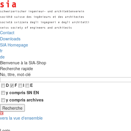
Contact
Downloads
SIA Homepage
fr
de
Bienvenue à la SIA-Shop
Recherche rapide
No, titre, mot-clé
D
F
I
E
y compris SN EN
y compris archives
vers la vue d'ensemble
Login