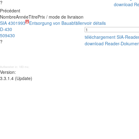
?
download R
Précédent
Nombre
Année
Titre
Prix / mode de livraison
SIA 430
1993
Entsorgung von Bauabfällen
voir détails
D-430
509430
téléchargement SIA-Reade
?
download Reader-Dokumen
Aufbereitet in: 183 ms;
Version:
3.3.1.4 (Update)