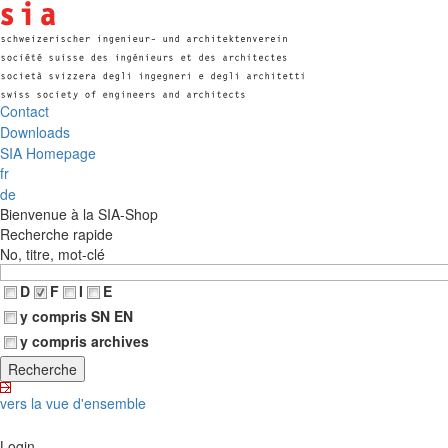
Contact
Downloads
SIA Homepage
fr
de
Bienvenue à la SIA-Shop
Recherche rapide
No, titre, mot-clé
D
F
I
E
y compris SN EN
y compris archives
vers la vue d'ensemble
Login