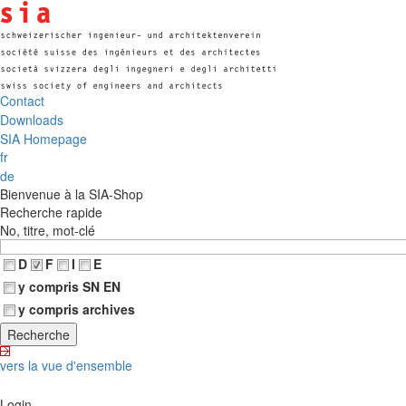
Contact
Downloads
SIA Homepage
fr
de
Bienvenue à la SIA-Shop
Recherche rapide
No, titre, mot-clé
D
F
I
E
y compris SN EN
y compris archives
vers la vue d'ensemble
Login