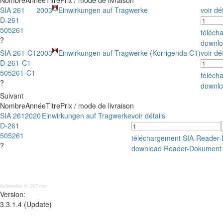
Nombre
Année
Titre
Prix / mode de livraison
SIA 261
2003
Einwirkungen auf Tragwerke
voir dé
D-261
505261
téléch
?
downlo
SIA 261-C1
2003
Einwirkungen auf Tragwerke (Korrigenda C1)
voir dé
D-261-C1
505261-C1
téléch
?
downlo
Suivant
Nombre
Année
Titre
Prix / mode de livraison
SIA 261
2020
Einwirkungen auf Tragwerke
voir détails
D-261
505261
téléchargement SIA-Reader
?
download Reader-Dokument
Aufbereitet in: 267 ms;
Version:
3.3.1.4 (Update)