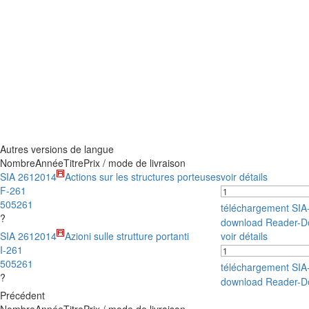
Autres versions de langue
Nombre
Année
Titre
Prix / mode de livraison
SIA 261
2014
Actions sur les structures porteuses
voir détails
F-261
505261
téléchargement SI
?
download Reader-D
SIA 261
2014
Azioni sulle strutture portanti
voir détails
I-261
505261
téléchargement SI
?
download Reader-D
Précédent