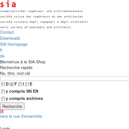
Contact
Downloads
SIA Homepage
fr
de
Bienvenue à la SIA-Shop
Recherche rapide
No, titre, mot-clé
D
F
I
E
y compris SN EN
y compris archives
vers la vue d'ensemble
Login