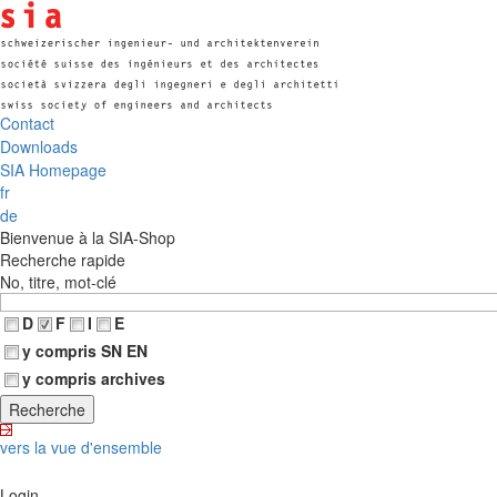
Contact
Downloads
SIA Homepage
fr
de
Bienvenue à la SIA-Shop
Recherche rapide
No, titre, mot-clé
D
F
I
E
y compris SN EN
y compris archives
vers la vue d'ensemble
Login