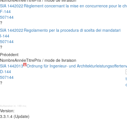
Nombre
Année
Titre
Prix / mode de livraison
SIA 144
2022
Règlement concernant la mise en concurrence pour le cho
F-144
507144
?
SIA 144
2022
Regolamento per la procedura di scelta dei mandatari
I-144
507144
?
Précédent
Nombre
Année
Titre
Prix / mode de livraison
SIA 144
2013
Ordnung für Ingenieur- und Architekturleistungsofferten
D-144
507144
?
Aufbereitet in: 149 ms;
Version:
3.3.1.4 (Update)