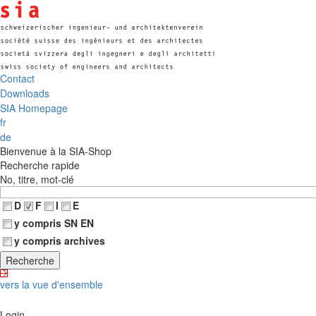
Contact
Downloads
SIA Homepage
fr
de
Bienvenue à la SIA-Shop
Recherche rapide
No, titre, mot-clé
D
F
I
E
y compris SN EN
y compris archives
vers la vue d'ensemble
Login