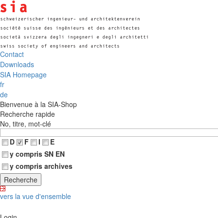
Contact
Downloads
SIA Homepage
fr
de
Bienvenue à la SIA-Shop
Recherche rapide
No, titre, mot-clé
D
F
I
E
y compris SN EN
y compris archives
vers la vue d'ensemble
Login