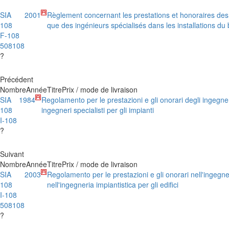
SIA
2001
Règlement concernant les prestations et honoraires des 
108
que des ingénieurs spécialisés dans les installations du
F-108
508108
?
Précédent
Nombre
Année
Titre
Prix / mode de livraison
SIA
1984
Regolamento per le prestazioni e gli onorari degli ingegner
108
ingegneri specialisti per gli impianti
I-108
?
Suivant
Nombre
Année
Titre
Prix / mode de livraison
SIA
2003
Regolamento per le prestazioni e gli onorari nell'ingegne
108
nell'ingegneria impiantistica per gli edifici
I-108
508108
?