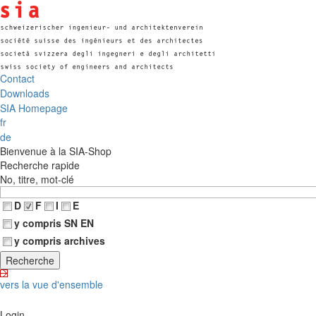
Contact
Downloads
SIA Homepage
fr
de
Bienvenue à la SIA-Shop
Recherche rapide
No, titre, mot-clé
D
F
I
E
y compris SN EN
y compris archives
vers la vue d'ensemble
Login