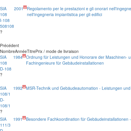
SIA
2001
Regolamento per le prestazioni e gli onorari nell'ingegne
108
nell'ingegneria impiantistica per gli edifici
I-108
508108
?
Précédent
Nombre
Année
Titre
Prix / mode de livraison
SIA
1984
Ordnung für Leistungen und Honorare der Maschinen- un
108
Fachingenieure für Gebäudeinstallationen
D-108
?
SIA
1992
MSR-Technik und Gebäudeautomation - Leistungen und
108/1
D-
108/1
?
SIA
1991
Besondere Fachkoordination für Gebäudeinstallationen 
111/3
D-