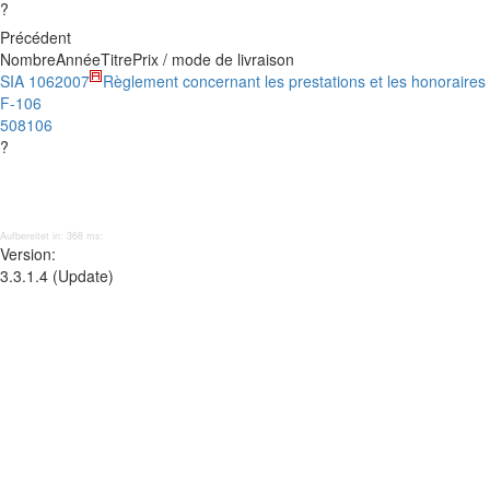
?
Précédent
Nombre
Année
Titre
Prix / mode de livraison
SIA 106
2007
Règlement concernant les prestations et les honoraire
F-106
508106
?
Aufbereitet in: 368 ms;
Version:
3.3.1.4 (Update)