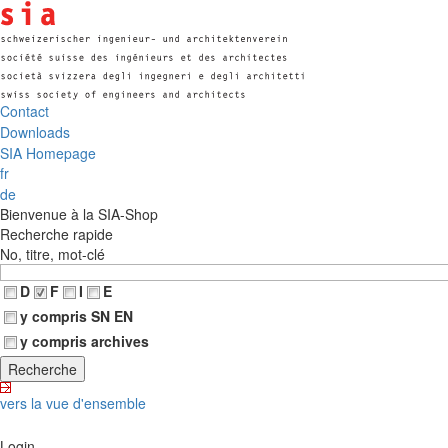
Contact
Downloads
SIA Homepage
fr
de
Bienvenue à la SIA-Shop
Recherche rapide
No, titre, mot-clé
D
F
I
E
y compris SN EN
y compris archives
vers la vue d'ensemble
Login