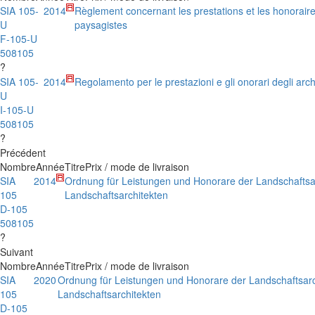
SIA 105-
2014
Règlement concernant les prestations et les honoraire
U
paysagistes
F-105-U
508105
?
SIA 105-
2014
Regolamento per le prestazioni e gli onorari degli arch
U
I-105-U
508105
?
Précédent
Nombre
Année
Titre
Prix / mode de livraison
SIA
2014
Ordnung für Leistungen und Honorare der Landschaftsa
105
Landschaftsarchitekten
D-105
508105
?
Suivant
Nombre
Année
Titre
Prix / mode de livraison
SIA
2020
Ordnung für Leistungen und Honorare der Landschaftsarc
105
Landschaftsarchitekten
D-105