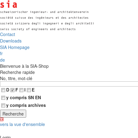
Contact
Downloads
SIA Homepage
fr
de
Bienvenue à la SIA-Shop
Recherche rapide
No, titre, mot-clé
D
F
I
E
y compris SN EN
y compris archives
vers la vue d'ensemble
Login