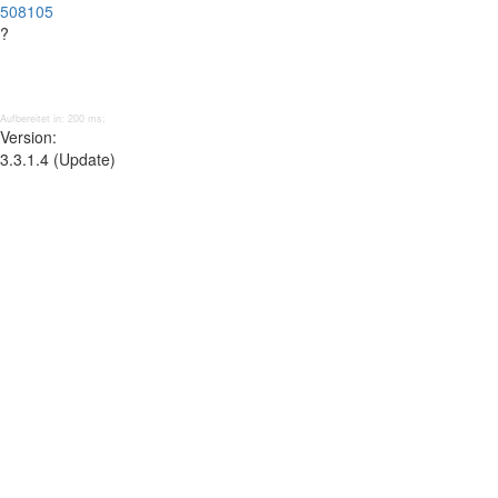
508105
?
Aufbereitet in: 200 ms;
Version:
3.3.1.4 (Update)