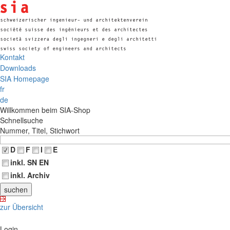
Kontakt
Downloads
SIA Homepage
fr
de
Willkommen beim SIA-Shop
Schnellsuche
Nummer, Titel, Stichwort
D
F
I
E
inkl. SN EN
inkl. Archiv
zur Übersicht
Login