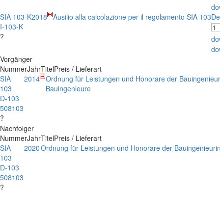
do
SIA 103-K
2018
Ausilio alla calcolazione per il regolamento SIA 103
De
I-103-K
?
do
do
Vorgänger
Nummer
Jahr
Titel
Preis / Lieferart
SIA
2014
Ordnung für Leistungen und Honorare der Bauingenieu
103
Bauingenieure
D-103
508103
?
Nachfolger
Nummer
Jahr
Titel
Preis / Lieferart
SIA
2020
Ordnung für Leistungen und Honorare der Bauingenieuri
103
D-103
508103
?