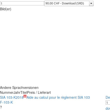
Bild(er)
Andere Sprachversionen
Nummer
Jahr
Titel
Preis / Lieferart
SIA 103-K
2018
Aide au calcul pour le règlement SIA 103
De
F-103-K
?
do