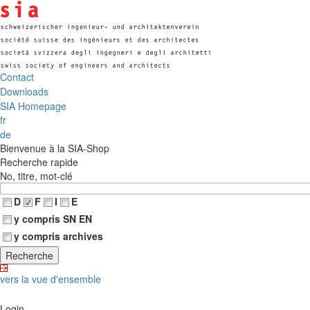
Contact
Downloads
SIA Homepage
fr
de
Bienvenue à la SIA-Shop
Recherche rapide
No, titre, mot-clé
D
F
I
E
y compris SN EN
y compris archives
vers la vue d'ensemble
Login