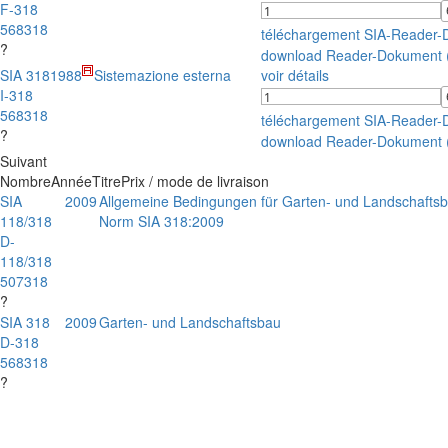
F-318
568318
téléchargement SIA-Reader
?
download Reader-Dokument 
SIA 318
1988
Sistemazione esterna
voir détails
I-318
568318
téléchargement SIA-Reader
?
download Reader-Dokument 
Suivant
Nombre
Année
Titre
Prix / mode de livraison
SIA
2009
Allgemeine Bedingungen für Garten- und Landschaftsb
118/318
Norm SIA 318:2009
D-
118/318
507318
?
SIA 318
2009
Garten- und Landschaftsbau
D-318
568318
?