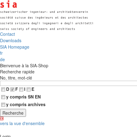
Contact
Downloads
SIA Homepage
fr
de
Bienvenue à la SIA-Shop
Recherche rapide
No, titre, mot-clé
D
F
I
E
y compris SN EN
y compris archives
vers la vue d'ensemble
Login