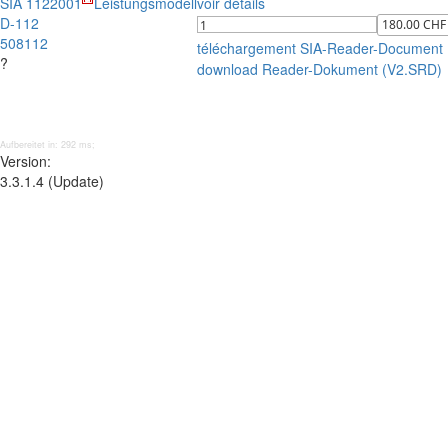
SIA 112
2001
Leistungsmodell
voir détails
D-112
508112
téléchargement SIA-Reader-Document
?
download Reader-Dokument (V2.SRD)
Aufbereitet in: 292 ms;
Version:
3.3.1.4 (Update)