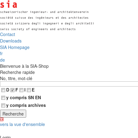
Contact
Downloads
SIA Homepage
fr
de
Bienvenue à la SIA-Shop
Recherche rapide
No, titre, mot-clé
D
F
I
E
y compris SN EN
y compris archives
vers la vue d'ensemble
Login