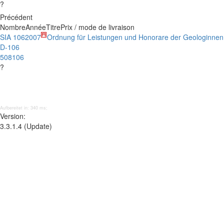
?
Précédent
Nombre
Année
Titre
Prix / mode de livraison
SIA 106
2007
Ordnung für Leistungen und Honorare der Geologinne
D-106
508106
?
Aufbereitet in: 340 ms;
Version:
3.3.1.4 (Update)