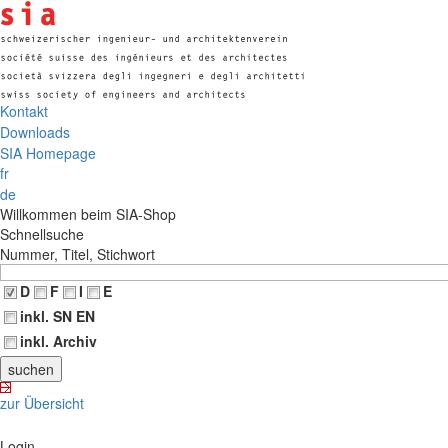
Kontakt
Downloads
SIA Homepage
fr
de
Willkommen beim SIA-Shop
Schnellsuche
Nummer, Titel, Stichwort
D
F
I
E
inkl. SN EN
inkl. Archiv
zur Übersicht
Login