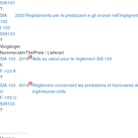
508103
?
SIA
2020
Regolamento per le prestazioni e gli onorari nell'ingegneri
103
I-103
508103
?
Vorgänger
Nummer
Jahr
Titel
Preis / Lieferart
SIA 103-
2018
Aide au calcul pour le règlement SIA 103
K
F-103-K
?
SIA 103-
2014
Règlement concernant les prestations et honoraires d
U
ingénieures civils
F-103-U
508103
?
Aufbereitet in: 225 ms;