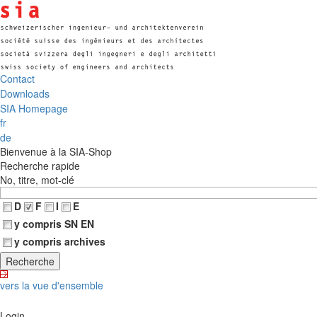
Contact
Downloads
SIA Homepage
fr
de
Bienvenue à la SIA-Shop
Recherche rapide
No, titre, mot-clé
D
F
I
E
y compris SN EN
y compris archives
vers la vue d'ensemble
Login