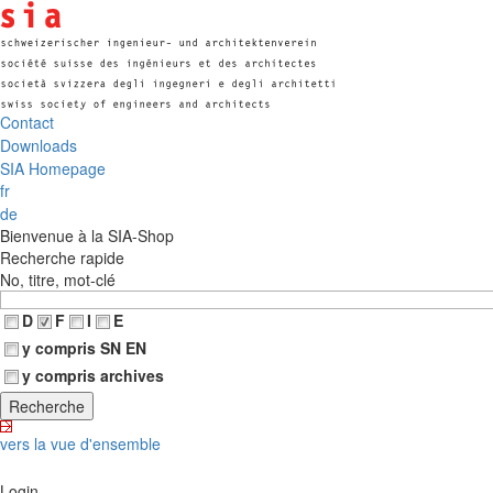
Contact
Downloads
SIA Homepage
fr
de
Bienvenue à la SIA-Shop
Recherche rapide
No, titre, mot-clé
D
F
I
E
y compris SN EN
y compris archives
vers la vue d'ensemble
Login