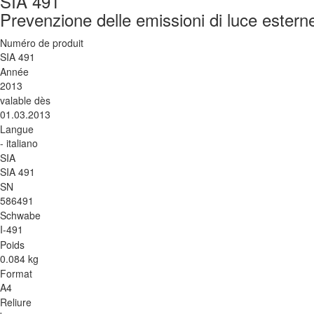
SIA 491
Prevenzione delle emissioni di luce esterne 
Numéro de produit
SIA 491
Année
2013
valable dès
01.03.2013
Langue
- italiano
SIA
SIA 491
SN
586491
Schwabe
I-491
Poids
0.084 kg
Format
A4
Reliure