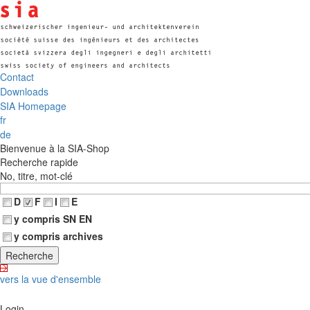
Contact
Downloads
SIA Homepage
fr
de
Bienvenue à la SIA-Shop
Recherche rapide
No, titre, mot-clé
D
F
I
E
y compris SN EN
y compris archives
vers la vue d'ensemble
Login