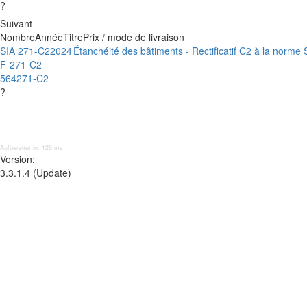
?
Suivant
Nombre
Année
Titre
Prix / mode de livraison
SIA 271-C2
2024
Étanchéité des bâtiments - Rectificatif C2 à la norme
F-271-C2
564271-C2
?
Aufbereitet in: 126 ms;
Version:
3.3.1.4 (Update)