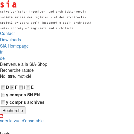
Contact
Downloads
SIA Homepage
fr
de
Bienvenue à la SIA-Shop
Recherche rapide
No, titre, mot-clé
D
F
I
E
y compris SN EN
y compris archives
vers la vue d'ensemble
Login