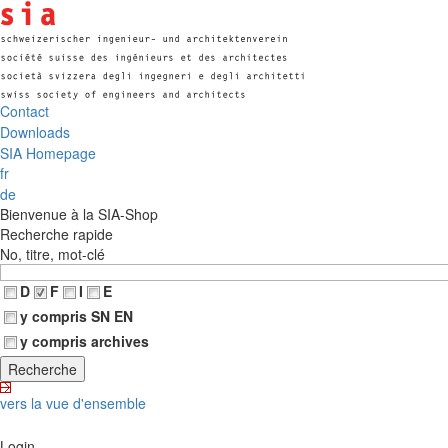
Contact
Downloads
SIA Homepage
fr
de
Bienvenue à la SIA-Shop
Recherche rapide
No, titre, mot-clé
D
F
I
E
y compris SN EN
y compris archives
vers la vue d'ensemble
Login