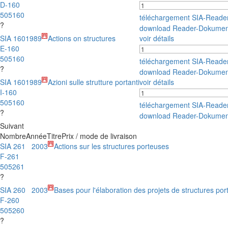
D-160
505160
téléchargement SIA-Reade
?
download Reader-Dokumen
SIA 160
1989
Actions on structures
voir détails
E-160
505160
téléchargement SIA-Reade
?
download Reader-Dokumen
SIA 160
1989
Azioni sulle strutture portanti
voir détails
I-160
505160
téléchargement SIA-Reade
?
download Reader-Dokumen
Suivant
Nombre
Année
Titre
Prix / mode de livraison
SIA 261
2003
Actions sur les structures porteuses
F-261
505261
?
SIA 260
2003
Bases pour l'élaboration des projets de structures po
F-260
505260
?