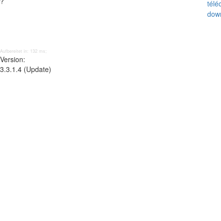
?
tél
dow
Aufbereitet in: 132 ms;
Version:
3.3.1.4 (Update)