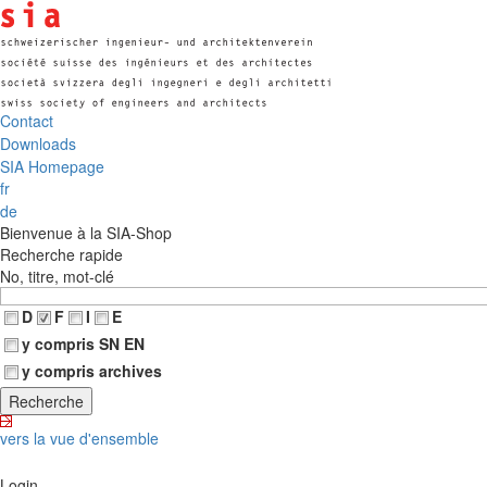
Contact
Downloads
SIA Homepage
fr
de
Bienvenue à la SIA-Shop
Recherche rapide
No, titre, mot-clé
D
F
I
E
y compris SN EN
y compris archives
vers la vue d'ensemble
Login