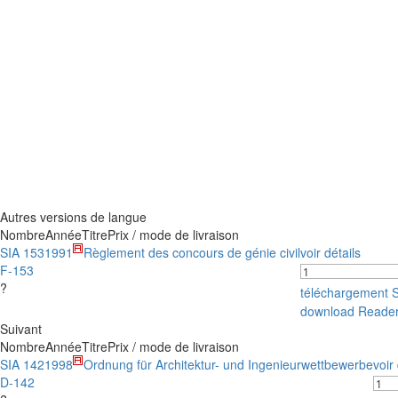
Autres versions de langue
Nombre
Année
Titre
Prix / mode de livraison
SIA 153
1991
Règlement des concours de génie civil
voir détails
F-153
?
téléchargement 
download Reade
Suivant
Nombre
Année
Titre
Prix / mode de livraison
SIA 142
1998
Ordnung für Architektur- und Ingenieurwettbewerbe
voir
D-142