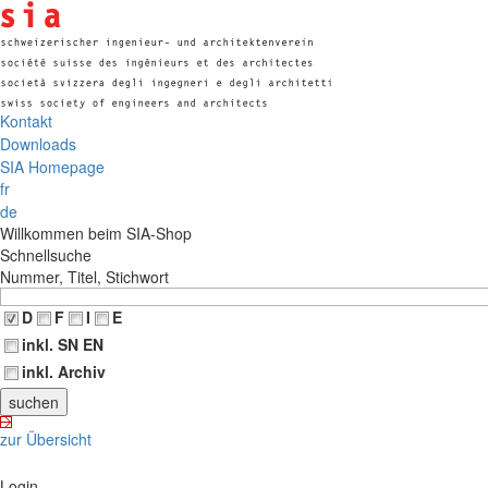
Kontakt
Downloads
SIA Homepage
fr
de
Willkommen beim SIA-Shop
Schnellsuche
Nummer, Titel, Stichwort
D
F
I
E
inkl. SN EN
inkl. Archiv
zur Übersicht
Login