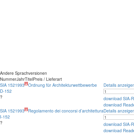
Andere Sprachversionen
Nummer
Jahr
Titel
Preis / Lieferart
SIA 152
1993
Ordnung für Architekturwettbewerbe
Details anzeige
D-152
?
download SIA-
download Read
SIA 152
1993
Regolamento dei concorsi d’architettura
Details anzeige
I-152
?
download SIA-
download Read