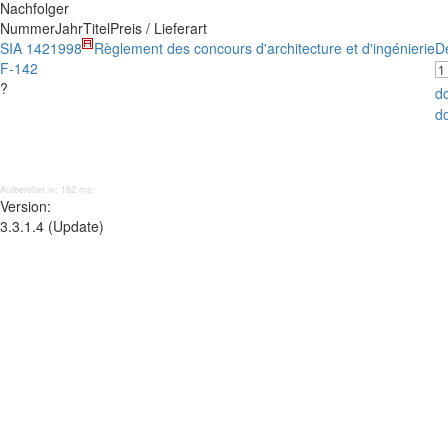
Nachfolger
Nummer
Jahr
Titel
Preis / Lieferart
SIA 142
1998
Règlement des concours d'architecture et d'ingénierie
D
F-142
?
d
d
Aufbereitet in: 162 ms;
Version:
3.3.1.4 (Update)