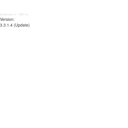
Aufbereitet in: 1’695 ms;
Version:
3.3.1.4 (Update)