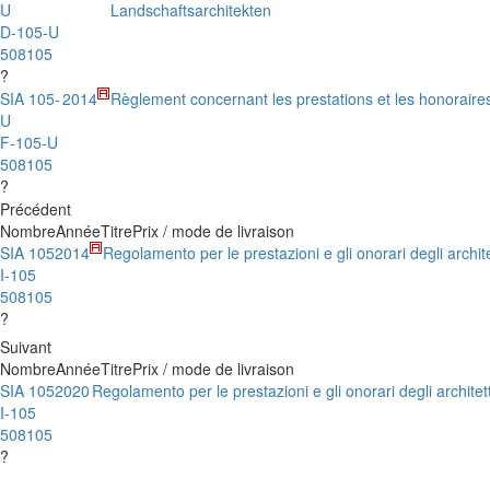
U
Landschaftsarchitekten
D-105-U
508105
?
SIA 105-
2014
Règlement concernant les prestations et les honoraire
U
F-105-U
508105
?
Précédent
Nombre
Année
Titre
Prix / mode de livraison
SIA 105
2014
Regolamento per le prestazioni e gli onorari degli archit
I-105
508105
?
Suivant
Nombre
Année
Titre
Prix / mode de livraison
SIA 105
2020
Regolamento per le prestazioni e gli onorari degli architet
I-105
508105
?