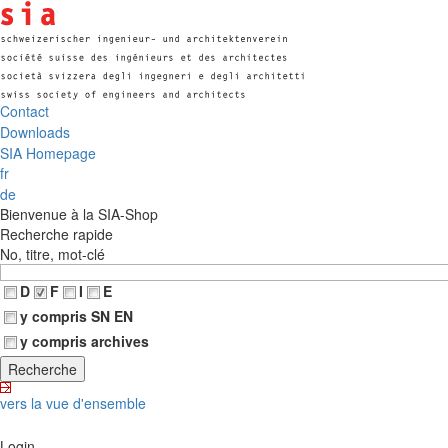
Contact
Downloads
SIA Homepage
fr
de
Bienvenue à la SIA-Shop
Recherche rapide
No, titre, mot-clé
D
F
I
E
y compris SN EN
y compris archives
vers la vue d'ensemble
Login