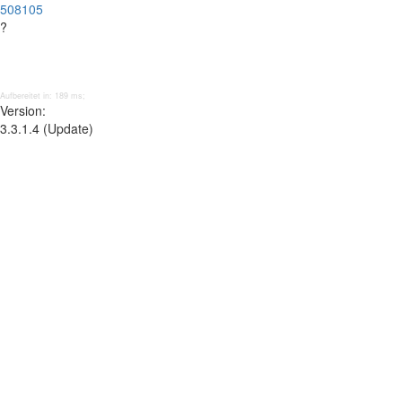
508105
?
Aufbereitet in: 189 ms;
Version:
3.3.1.4 (Update)