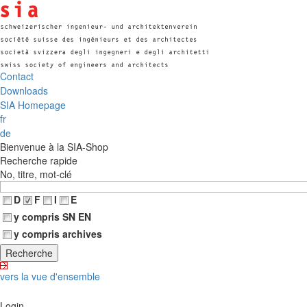
Contact
Downloads
SIA Homepage
fr
de
Bienvenue à la SIA-Shop
Recherche rapide
No, titre, mot-clé
D
F
I
E
y compris SN EN
y compris archives
vers la vue d'ensemble
Login