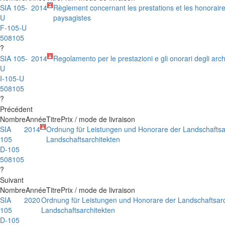
SIA 105-
2014
Règlement concernant les prestations et les honoraire
U
paysagistes
F-105-U
508105
?
SIA 105-
2014
Regolamento per le prestazioni e gli onorari degli arch
U
I-105-U
508105
?
Précédent
Nombre
Année
Titre
Prix / mode de livraison
SIA
2014
Ordnung für Leistungen und Honorare der Landschaftsa
105
Landschaftsarchitekten
D-105
508105
?
Suivant
Nombre
Année
Titre
Prix / mode de livraison
SIA
2020
Ordnung für Leistungen und Honorare der Landschaftsarc
105
Landschaftsarchitekten
D-105