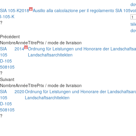
do
SIA 105-K
2018
Ausilio alla calcolazione per il regolamento SIA 105
voi
I-105-K
?
té
do
Précédent
Nombre
Année
Titre
Prix / mode de livraison
SIA
2014
Ordnung für Leistungen und Honorare der Landschaftsa
105
Landschaftsarchitekten
D-105
508105
?
Suivant
Nombre
Année
Titre
Prix / mode de livraison
SIA
2020
Ordnung für Leistungen und Honorare der Landschaftsarc
105
Landschaftsarchitekten
D-105
508105
?