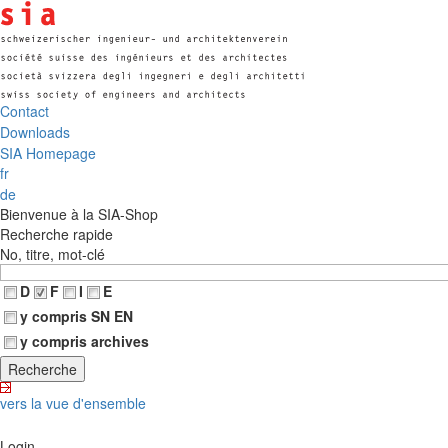
Contact
Downloads
SIA Homepage
fr
de
Bienvenue à la SIA-Shop
Recherche rapide
No, titre, mot-clé
D
F
I
E
y compris SN EN
y compris archives
vers la vue d'ensemble
Login