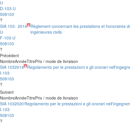
U
D-103-U
508103
?
SIA 103-
2014
Règlement concernant les prestations et honoraires d
U
ingénieures civils
F-103-U
508103
?
Précédent
Nombre
Année
Titre
Prix / mode de livraison
SIA 103
2014
Regolamento per le prestazioni e gli onorari nell'ingegner
I-103
508103
?
Suivant
Nombre
Année
Titre
Prix / mode de livraison
SIA 103
2020
Regolamento per le prestazioni e gli onorari nell'ingegneri
I-103
508103
?