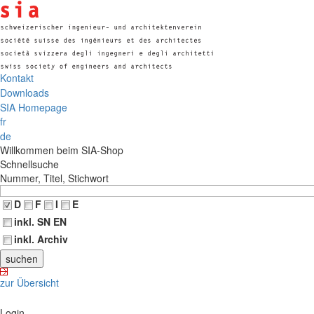
Kontakt
Downloads
SIA Homepage
fr
de
Willkommen beim SIA-Shop
Schnellsuche
Nummer, Titel, Stichwort
D
F
I
E
inkl. SN EN
inkl. Archiv
zur Übersicht
Login