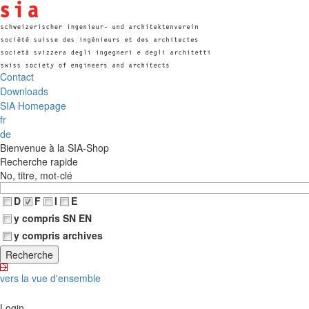
Contact
Downloads
SIA Homepage
fr
de
Bienvenue à la SIA-Shop
Recherche rapide
No, titre, mot-clé
D
F
I
E
y compris SN EN
y compris archives
vers la vue d'ensemble
Login