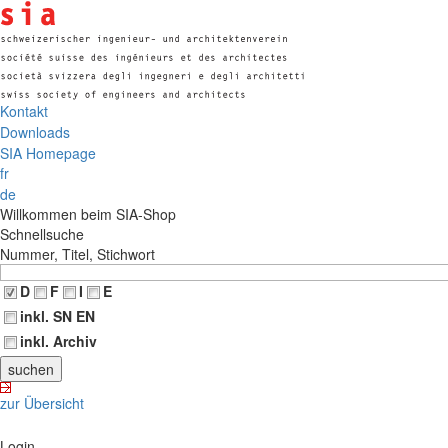
Kontakt
Downloads
SIA Homepage
fr
de
Willkommen beim SIA-Shop
Schnellsuche
Nummer, Titel, Stichwort
D
F
I
E
inkl. SN EN
inkl. Archiv
zur Übersicht
Login