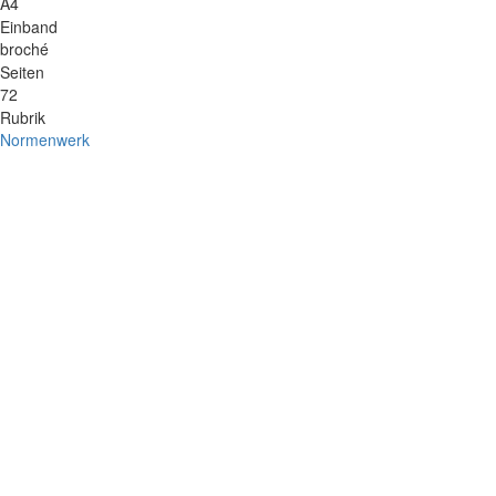
A4
Einband
broché
Seiten
72
Rubrik
Normenwerk