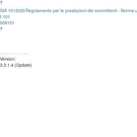
?
SIA 101
2020
Regolamento per le prestazioni dei committenti - Norma u
I-101
508101
?
Aufbereitet in: 219 ms;
Version:
3.3.1.4 (Update)