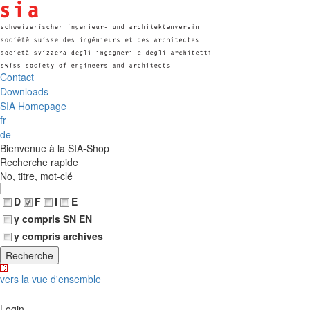
Contact
Downloads
SIA Homepage
fr
de
Bienvenue à la SIA-Shop
Recherche rapide
No, titre, mot-clé
D
F
I
E
y compris SN EN
y compris archives
vers la vue d'ensemble
Login