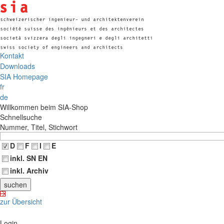
Kontakt
Downloads
SIA Homepage
fr
de
Willkommen beim SIA-Shop
Schnellsuche
Nummer, Titel, Stichwort
D
F
I
E
inkl. SN EN
inkl. Archiv
zur Übersicht
Login