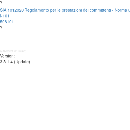
?
SIA 101
2020
Regolamento per le prestazioni dei committenti - Norma u
I-101
508101
?
Aufbereitet in: 93 ms;
Version:
3.3.1.4 (Update)