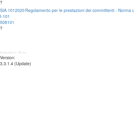
?
SIA 101
2020
Regolamento per le prestazioni dei committenti - Norma u
I-101
508101
?
Aufbereitet in: 96 ms;
Version:
3.3.1.4 (Update)