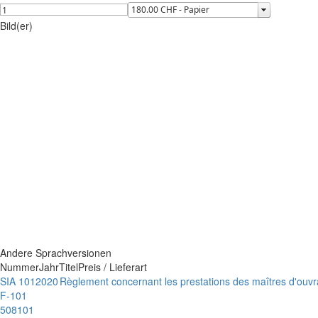
Bild(er)
Andere Sprachversionen
Nummer
Jahr
Titel
Preis / Lieferart
SIA 101
2020
Règlement concernant les prestations des maîtres d'ouv
F-101
508101