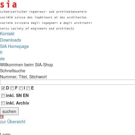
Kontakt
Downloads
SIA Homepage
fr
de
Willkommen beim SIA-Shop
Schnellsuche
Nummer, Titel, Stichwort
D
F
I
E
inkl. SN EN
inkl. Archiv
zur Übersicht
Login