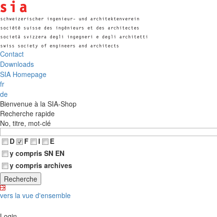
Contact
Downloads
SIA Homepage
fr
de
Bienvenue à la SIA-Shop
Recherche rapide
No, titre, mot-clé
D
F
I
E
y compris SN EN
y compris archives
vers la vue d'ensemble
Login