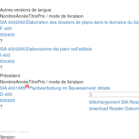
Autres versions de langue
Nombre
Année
Titre
Prix / mode de livraison
SIA 400
2000
Élaboration des dossiers de plans dans le domaine du bâ
F-400
500400
?
SIA 400
2000
Elaborazione dei piani nell’edilizia
I-400
500400
?
Précédent
Nombre
Année
Titre
Prix / mode de livraison
SIA 400
1985
Planbearbeitung im Bauwesen
voir détails
D-400
500400
téléchargement SIA-Rea
?
download Reader-Dokum
Aufbereitet in: 149 ms;
Version: