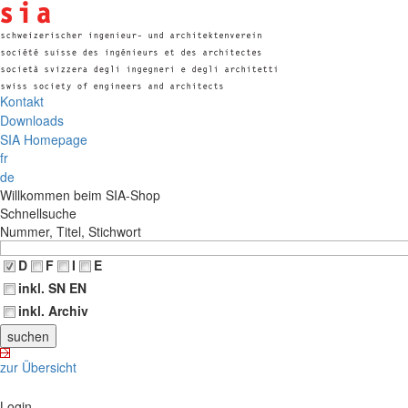
Kontakt
Downloads
SIA Homepage
fr
de
Willkommen beim SIA-Shop
Schnellsuche
Nummer, Titel, Stichwort
D
F
I
E
inkl. SN EN
inkl. Archiv
zur Übersicht
Login