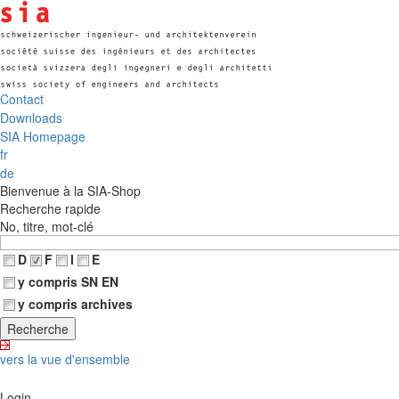
Contact
Downloads
SIA Homepage
fr
de
Bienvenue à la SIA-Shop
Recherche rapide
No, titre, mot-clé
D
F
I
E
y compris SN EN
y compris archives
vers la vue d'ensemble
Login