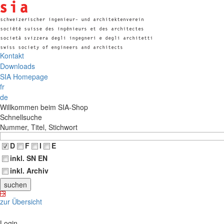
Kontakt
Downloads
SIA Homepage
fr
de
Willkommen beim SIA-Shop
Schnellsuche
Nummer, Titel, Stichwort
D
F
I
E
inkl. SN EN
inkl. Archiv
zur Übersicht
Login