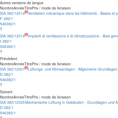
Autres versions de langue
Nombre
Année
Titre
Prix / mode de livraison
SIA 382/1
2014
Ventilation mécanique dans les bâtiments - Bases et 
F-382/1
546382/1
?
SIA 382/1
2014
Impianti di ventilazione e di climatizzazione - Basi ge
I-382/1
546382/1
?
Précédent
Nombre
Année
Titre
Prix / mode de livraison
SIA 382/1
2007
Lüftungs- und Klimaanlagen - Allgemeine Grundlage
D-382/1
546382/1
?
Suivant
Nombre
Année
Titre
Prix / mode de livraison
SIA 382/1
2025
Mechanische Lüftung in Gebäuden - Grundlagen und 
D-382/1
546382/1