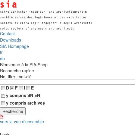
Contact
Downloads
SIA Homepage
fr
de
Bienvenue à la SIA-Shop
Recherche rapide
No, titre, mot-clé
D
F
I
E
y compris SN EN
y compris archives
vers la vue d'ensemble
Login