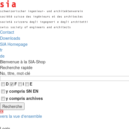
Contact
Downloads
SIA Homepage
fr
de
Bienvenue à la SIA-Shop
Recherche rapide
No, titre, mot-clé
D
F
I
E
y compris SN EN
y compris archives
vers la vue d'ensemble
Login