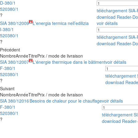
D-380/1
520380/1
téléchargement SIA
?
download Reader-Do
SIA 380/1
2009
L'energia termica nell’edilizia
voir détails
I-380/1
520380/1
téléchargement SIA
?
download Reader-Do
Précédent
Nombre
Année
Titre
Prix / mode de livraison
SIA 380/1
2007
L'énergie thermique dans le bâtiment
voir détails
F-380/1
520380/1
téléchargement
?
download Reade
Suivant
Nombre
Année
Titre
Prix / mode de livraison
SIA 380/1
2016
Besoins de chaleur pour le chauffage
voir détails
F-380/1
520380/1
téléchargement S
?
download Reader