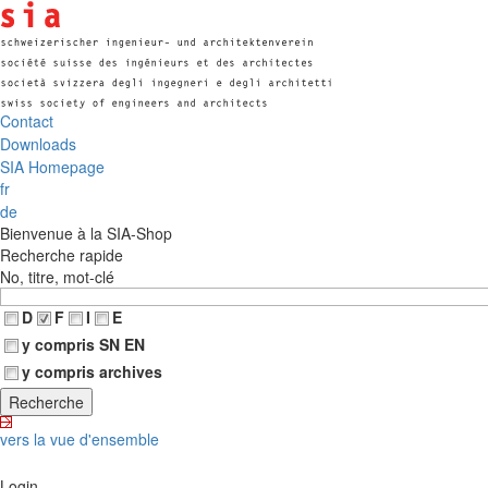
Contact
Downloads
SIA Homepage
fr
de
Bienvenue à la SIA-Shop
Recherche rapide
No, titre, mot-clé
D
F
I
E
y compris SN EN
y compris archives
vers la vue d'ensemble
Login