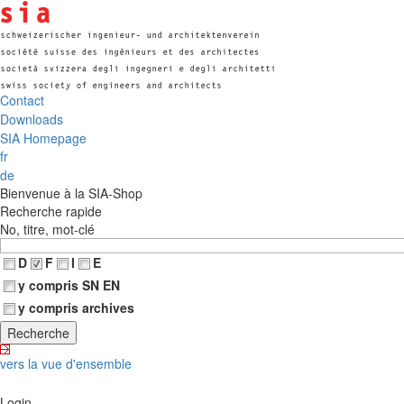
Contact
Downloads
SIA Homepage
fr
de
Bienvenue à la SIA-Shop
Recherche rapide
No, titre, mot-clé
D
F
I
E
y compris SN EN
y compris archives
vers la vue d'ensemble
Login