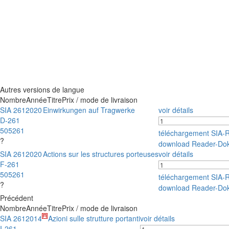
Autres versions de langue
Nombre
Année
Titre
Prix / mode de livraison
SIA 261
2020
Einwirkungen auf Tragwerke
voir détails
D-261
505261
téléchargement SIA-
?
download Reader-Do
SIA 261
2020
Actions sur les structures porteuses
voir détails
F-261
505261
téléchargement SIA-
?
download Reader-Do
Précédent
Nombre
Année
Titre
Prix / mode de livraison
SIA 261
2014
Azioni sulle strutture portanti
voir détails
I-261