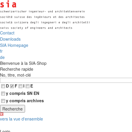
Contact
Downloads
SIA Homepage
fr
de
Bienvenue à la SIA-Shop
Recherche rapide
No, titre, mot-clé
D
F
I
E
y compris SN EN
y compris archives
vers la vue d'ensemble
Login