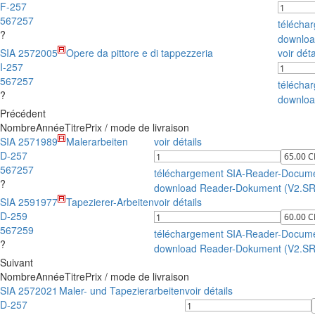
F-257
567257
télécha
?
downloa
SIA 257
2005
Opere da pittore e di tappezzeria
voir déta
I-257
567257
télécha
?
downloa
Précédent
Nombre
Année
Titre
Prix / mode de livraison
SIA 257
1989
Malerarbeiten
voir détails
D-257
567257
téléchargement SIA-Reader-Docum
?
download Reader-Dokument (V2.S
SIA 259
1977
Tapezierer-Arbeiten
voir détails
D-259
567259
téléchargement SIA-Reader-Docum
?
download Reader-Dokument (V2.S
Suivant
Nombre
Année
Titre
Prix / mode de livraison
SIA 257
2021
Maler- und Tapezierarbeiten
voir détails
D-257