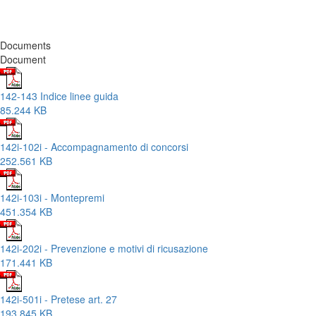
Documents
Document
142-143 Indice linee guida
85.244 KB
142i-102i - Accompagnamento di concorsi
252.561 KB
142i-103i - Montepremi
451.354 KB
142i-202i - Prevenzione e motivi di ricusazione
171.441 KB
142i-501i - Pretese art. 27
193.845 KB