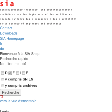
Contact
Downloads
SIA Homepage
fr
de
Bienvenue à la SIA-Shop
Recherche rapide
No, titre, mot-clé
D
F
I
E
y compris SN EN
y compris archives
vers la vue d'ensemble
Login