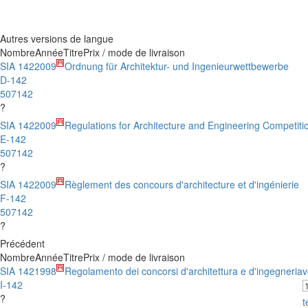
Autres versions de langue
Nombre
Année
Titre
Prix / mode de livraison
SIA 142
2009
Ordnung für Architektur- und Ingenieurwettbewerbe
D-142
507142
?
SIA 142
2009
Regulations for Architecture and Engineering Competiti
E-142
507142
?
SIA 142
2009
Règlement des concours d'architecture et d'ingénierie
F-142
507142
?
Précédent
Nombre
Année
Titre
Prix / mode de livraison
SIA 142
1998
Regolamento dei concorsi d'architettura e d'ingegneria
v
I-142
?
t