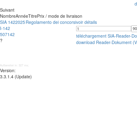
d
Suivant
Nombre
Année
Titre
Prix / mode de livraison
SIA 142
2025
Regolamento dei concorsi
voir détails
I-142
507142
téléchargement SIA-Reader-D
?
download Reader-Dokument (
Aufbereitet in: 327 ms;
Version:
3.3.1.4 (Update)