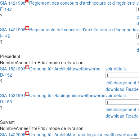
SIA 142
1998
Règlement des concours d'architecture et d'ingénierie
v
F-142
?
t
d
SIA 142
1998
Regolamento dei concorsi d'architettura e d'ingegneria
v
I-142
?
t
d
Précédent
Nombre
Année
Titre
Prix / mode de livraison
SIA 152
1993
Ordnung für Architekturwettbewerbe
voir détails
D-152
?
téléchargement
download Reade
SIA 153
1991
Ordnung für Bauingenieurwettbewerbe
voir détails
D-153
?
téléchargement
download Reade
Suivant
Nombre
Année
Titre
Prix / mode de livraison
SIA 142
2009
Ordnung für Architektur- und Ingenieurwettbewerbe
voir