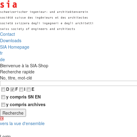
Contact
Downloads
SIA Homepage
fr
de
Bienvenue à la SIA-Shop
Recherche rapide
No, titre, mot-clé
D
F
I
E
y compris SN EN
y compris archives
vers la vue d'ensemble
Login