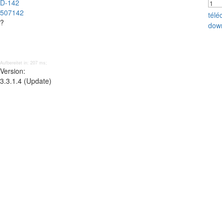
D-142
507142
tél
?
dow
Aufbereitet in: 207 ms;
Version:
3.3.1.4 (Update)