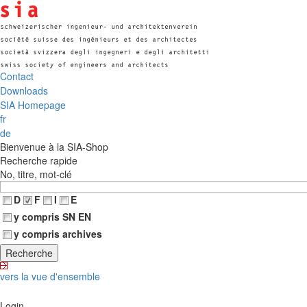
Contact
Downloads
SIA Homepage
fr
de
Bienvenue à la SIA-Shop
Recherche rapide
No, titre, mot-clé
D
F
I
E
y compris SN EN
y compris archives
vers la vue d'ensemble
Login