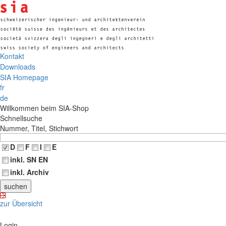
Kontakt
Downloads
SIA Homepage
fr
de
Willkommen beim SIA-Shop
Schnellsuche
Nummer, Titel, Stichwort
D
F
I
E
inkl. SN EN
inkl. Archiv
zur Übersicht
Login