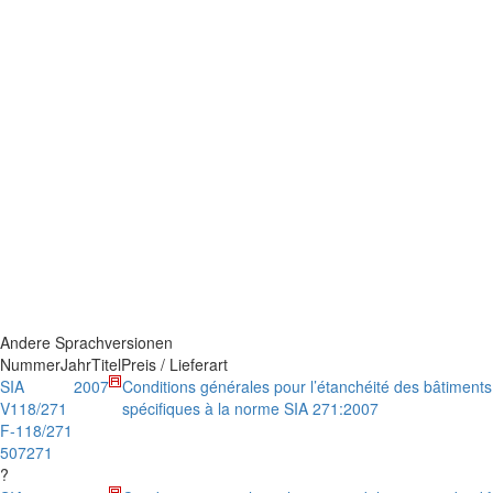
Andere Sprachversionen
Nummer
Jahr
Titel
Preis / Lieferart
SIA
2007
Conditions générales pour l’étanchéité des bâtiments 
V118/271
spécifiques à la norme SIA 271:2007
F-118/271
507271
?