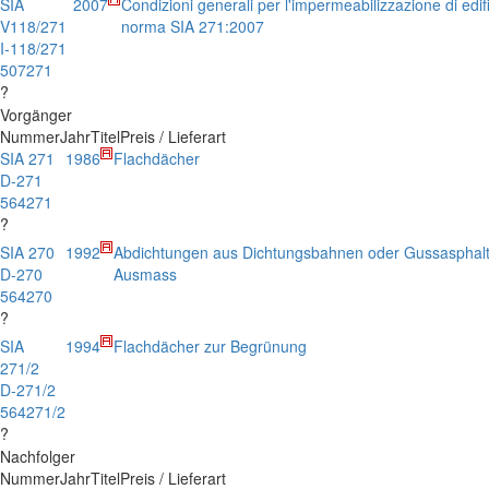
SIA
2007
Condizioni generali per l'impermeabilizzazione di edific
V118/271
norma SIA 271:2007
I-118/271
507271
?
Vorgänger
Nummer
Jahr
Titel
Preis / Lieferart
SIA 271
1986
Flachdächer
D-271
564271
?
SIA 270
1992
Abdichtungen aus Dichtungsbahnen oder Gussasphalt
D-270
Ausmass
564270
?
SIA
1994
Flachdächer zur Begrünung
271/2
D-271/2
564271/2
?
Nachfolger
Nummer
Jahr
Titel
Preis / Lieferart