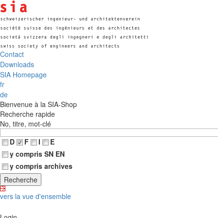
Contact
Downloads
SIA Homepage
fr
de
Bienvenue à la SIA-Shop
Recherche rapide
No, titre, mot-clé
D
F
I
E
y compris SN EN
y compris archives
vers la vue d'ensemble
Login