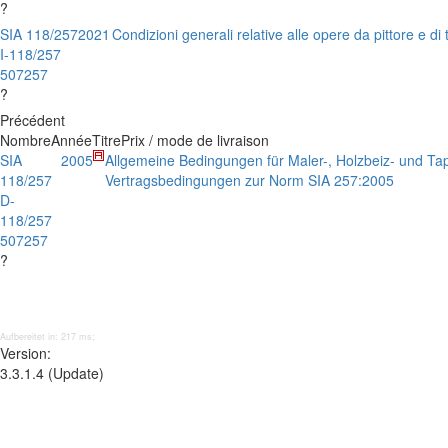
?
SIA 118/257
2021
Condizioni generali relative alle opere da pittore e di
I-118/257
507257
?
Précédent
Nombre
Année
Titre
Prix / mode de livraison
SIA
2005
Allgemeine Bedingungen für Maler-, Holzbeiz- und Tap
118/257
Vertragsbedingungen zur Norm SIA 257:2005
D-
118/257
507257
?
Aufbereitet in: 217 ms;
Version:
3.3.1.4 (Update)