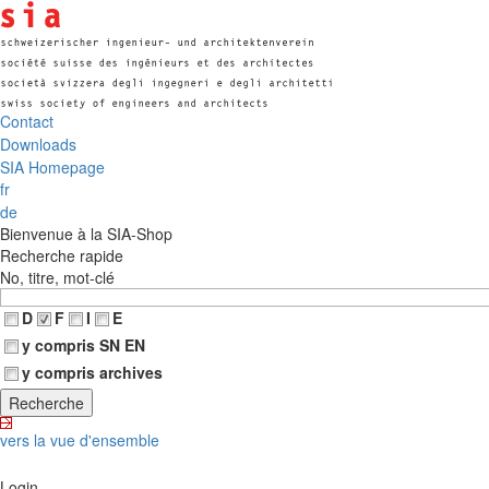
Contact
Downloads
SIA Homepage
fr
de
Bienvenue à la SIA-Shop
Recherche rapide
No, titre, mot-clé
D
F
I
E
y compris SN EN
y compris archives
vers la vue d'ensemble
Login