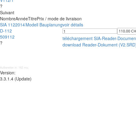
V112/1
?
Suivant
Nombre
Année
Titre
Prix / mode de livraison
SIA 112
2014
Modell Bauplanung
voir détails
D-112
509112
téléchargement SIA-Reader-Documen
?
download Reader-Dokument (V2.SRD
Aufbereitet in: 162 ms;
Version:
3.3.1.4 (Update)