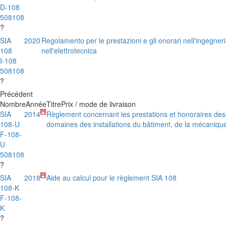
D-108
508108
?
SIA
2020
Regolamento per le prestazioni e gli onorari nell'ingegneria
108
nell'elettrotecnica
I-108
508108
?
Précédent
Nombre
Année
Titre
Prix / mode de livraison
SIA
2014
Règlement concernant les prestations et honoraires des 
108-U
domaines des installations du bâtiment, de la mécanique
F-108-
U
508108
?
SIA
2018
Aide au calcul pour le règlement SIA 108
108-K
F-108-
K
?