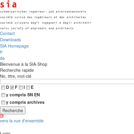
Contact
Downloads
SIA Homepage
fr
de
Bienvenue à la SIA-Shop
Recherche rapide
No, titre, mot-clé
D
F
I
E
y compris SN EN
y compris archives
vers la vue d'ensemble
Login