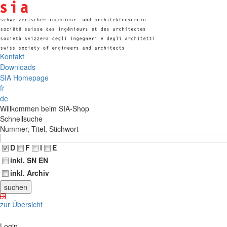
Kontakt
Downloads
SIA Homepage
fr
de
Willkommen beim SIA-Shop
Schnellsuche
Nummer, Titel, Stichwort
D
F
I
E
inkl. SN EN
inkl. Archiv
zur Übersicht
Login